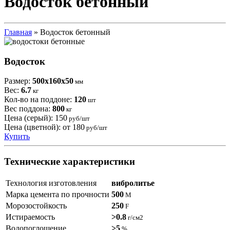
Водосток бетонный
Главная
»
Водосток бетонный
Вы здесь
Водосток
Размер:
500x160x50
мм
Вес:
6.7
кг
Кол-во на поддоне:
120
шт
Вес поддона:
800
кг
Цена (серый):
150
руб/шт
Цена (цветной): от
180
руб/шт
Купить
Технические характеристики
Технология изготовления
вибролитье
Марка цемента по прочности
500
М
Морозостойкость
250
F
Истираемость
>0.8
г/см2
Водопоглощение
>5
%