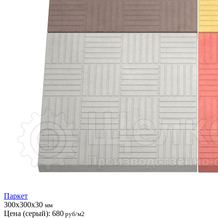
Паркет
300x300x30
мм
Цена (серый):
680
руб/м2